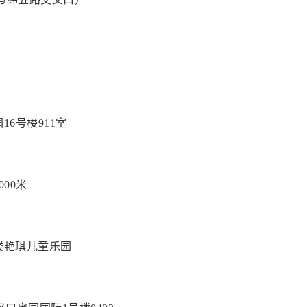
6号楼911室
00米
楼艳琪儿童乐园