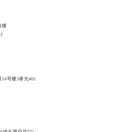
四楼
计
4号楼3单元401
路与纬五路交叉口）