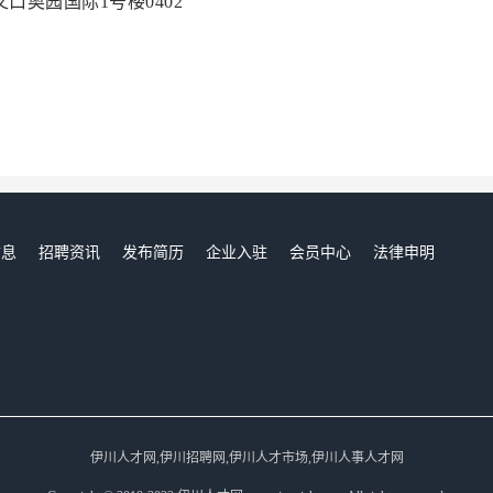
口奥园国际1号楼0402
信息
招聘资讯
发布简历
企业入驻
会员中心
法律申明
们
伊川人才网,伊川招聘网,伊川人才市场,伊川人事人才网