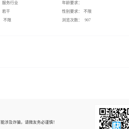
：
服务行业
年龄要求：
：
若干
性别要求：
不限
：
不限
浏览次数：
907
可能涉及诈骗，请微友务必谨慎！