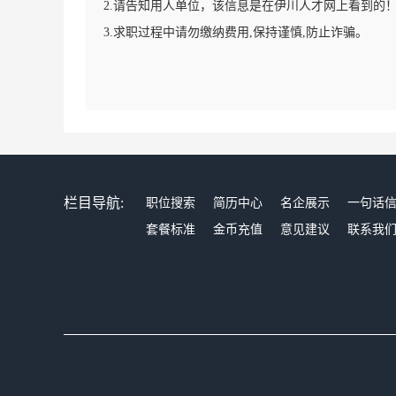
2.请告知用人单位，该信息是在伊川人才网上看到的
3.求职过程中请勿缴纳费用,保持谨慎,防止诈骗。
栏目导航:
职位搜索
简历中心
名企展示
一句话
套餐标准
金币充值
意见建议
联系我