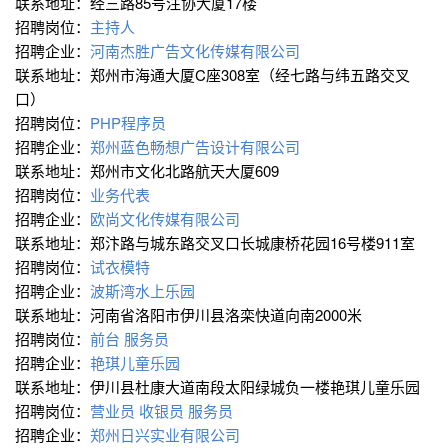
联系地址：经三路85号注协大厦17楼
招聘岗位：
主持人
招聘企业：
河南杰胜广告文化传媒有限公司
联系地址：郑州市海通大厦C座308室（经七路与纬五路交叉
口）
招聘岗位：
PHP程序员
招聘企业：
郑州蓝色畅想广告设计有限公司
联系地址：郑州市文化北路航天大厦609
招聘岗位：
业务代表
招聘企业：
欧尚文化传媒有限公司
联系地址：郑汴路与城东路交叉口长城康桥花园16号楼911室
招聘岗位：
试衣模特
招聘企业：
波斯湾水上乐园
联系地址：河南省洛阳市伊川县洛栾快道向南2000米
招聘岗位：
前台
服务员
招聘企业：
艳琪儿童乐园
联系地址：伊川县杜康大道南段太阳绿城负一楼艳琪儿童乐园
招聘岗位：
营业员
收银员
服务员
招聘企业：
郑州日兴实业有限公司