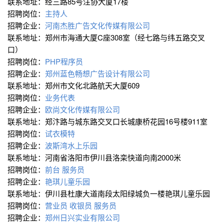
联系地址：经三路85号注协大厦17楼
招聘岗位：
主持人
招聘企业：
河南杰胜广告文化传媒有限公司
联系地址：郑州市海通大厦C座308室（经七路与纬五路交叉
口）
招聘岗位：
PHP程序员
招聘企业：
郑州蓝色畅想广告设计有限公司
联系地址：郑州市文化北路航天大厦609
招聘岗位：
业务代表
招聘企业：
欧尚文化传媒有限公司
联系地址：郑汴路与城东路交叉口长城康桥花园16号楼911室
招聘岗位：
试衣模特
招聘企业：
波斯湾水上乐园
联系地址：河南省洛阳市伊川县洛栾快道向南2000米
招聘岗位：
前台
服务员
招聘企业：
艳琪儿童乐园
联系地址：伊川县杜康大道南段太阳绿城负一楼艳琪儿童乐园
招聘岗位：
营业员
收银员
服务员
招聘企业：
郑州日兴实业有限公司