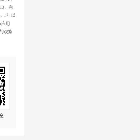
13．完
，3年以
练应用
强的观察
息