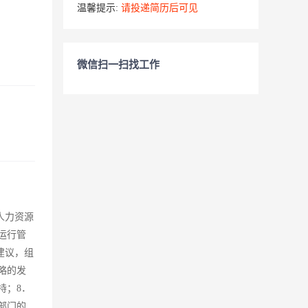
温馨提示:
请投递简历后可见
微信扫一扫找工作
人力资源
运行管
建议，组
略的发
持；8．
部门的