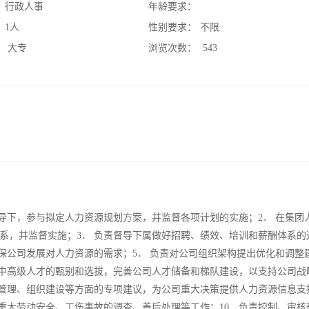
：
行政人事
年龄要求：
：
1人
性别要求：
不限
：
大专
浏览次数：
543
导下，参与拟定人力资源规划方案，并监督各项计划的实施；2． 在集团
系，并监督实施；3． 负责督导下属做好招聘、绩效、培训和薪酬体系的
保公司发展对人力资源的需求；5． 负责对公司组织架构提出优化和调整
类中高级人才的甄别和选拔，完善公司人才储备和梯队建设，以支持公司战
源管理、组织建设等方面的专项建议，为公司重大决策提供人力资源信息支
重大劳动安全、工伤事故的调查、善后处理等工作；10．负责控制、审核